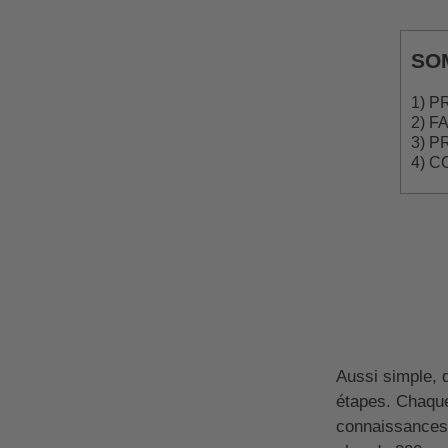
SO
1) 
2) F
3) 
4) C
Aussi simple, 
étapes. Chaque
connaissances,