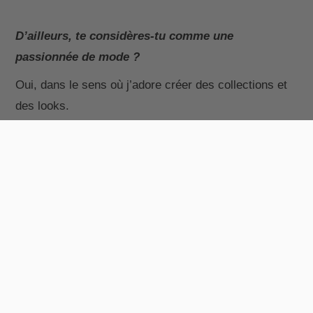
D’ailleurs, te considères-tu comme une
passionnée de mode ?
Oui, dans le sens où j’adore créer des collections et
des looks.
Qu’est-ce qu’il a été le plus dur pour lancer ta
marque de vêtements ?
Le plus dur est de se lancer
, de s’organiser toute
seule, de gérer son stress, de s’occuper de la gestion
et du côté administratif.